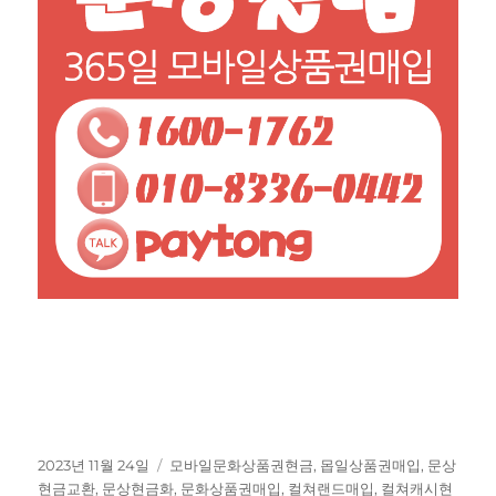
작
태
2023년 11월 24일
모바일문화상품권현금
,
몹일상품권매입
,
문상
성
그
현금교환
,
문상현금화
,
문화상품권매입
,
컬쳐랜드매입
,
컬쳐캐시현