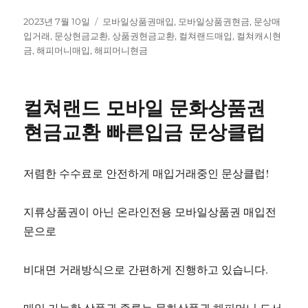
작
태
2023년 7월 10일
모바일상품권매입
,
모바일상품권현금
,
문상매
성
그
입거래
,
문상현금교환
,
상품권현금교환
,
컬쳐랜드매입
,
컬쳐캐시현
일
금
,
해피머니매입
,
해피머니현금
자
컬쳐랜드 모바일 문화상품권
현금교환 빠른입금 문상클럽
저렴한 수수료로 안전하게 매입거래중인 문상클럽!
지류상품권이 아닌 온라인전용 모바일상품권 매입전
문으로
비대면 거래방식으로 간편하게 진행하고 있습니다.
매입 가능한 상품권 종류는 문화상품권,해피머니,도서