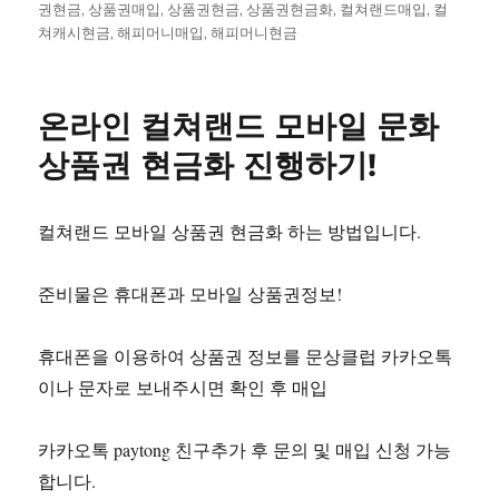
성
그
권현금
,
상품권매입
,
상품권현금
,
상품권현금화
,
컬쳐랜드매입
,
컬
일
쳐캐시현금
,
해피머니매입
,
해피머니현금
자
온라인 컬쳐랜드 모바일 문화
상품권 현금화 진행하기!
컬쳐랜드 모바일 상품권 현금화 하는 방법입니다.
준비물은 휴대폰과 모바일 상품권정보!
휴대폰을 이용하여 상품권 정보를 문상클럽 카카오톡
이나 문자로 보내주시면 확인 후 매입
카카오톡 paytong 친구추가 후 문의 및 매입 신청 가능
합니다.