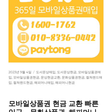
작
태
2023년 9월 4일
도서문상매입
,
도서문상현금
,
모바일상품권매
성
그
입
,
모바일상품권현금
,
문상현금교환
,
문화상품권현금
,
컬쳐랜드매
일
입
,
컬쳐랜드현금
,
해피머니매입
,
해피머니현금
자
모바일상품권 현금 교환 빠른