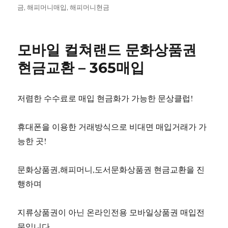
일
금
,
해피머니매입
,
해피머니현금
자
모바일 컬쳐랜드 문화상품권
현금교환 – 365매입
저렴한 수수료로 매입 현금화가 가능한 문상클럽!
휴대폰을 이용한 거래방식으로 비대면 매입거래가 가
능한 곳!
문화상품권,해피머니,도서문화상품권 현금교환을 진
행하며
지류상품권이 아닌 온라인전용 모바일상품권 매입전
문입니다.