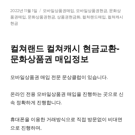
작
태
2022년 11월 1일
모바일상품권매입
,
모바일상품권현금
,
문화상
성
그
품권매입
,
문화상품권현금
,
상품권현금화
,
컬쳐랜드매입
,
컬쳐캐시
일
현금
자
컬쳐랜드 컬쳐캐시 현금교환-
문화상품권 매입정보
모바일상품권 매입 전문 문상클럽이 있습니다.
온라인 전용 모바일상품권 매입을 진행하는 곳으로 신
속 정확하게 진행합니다.
휴대폰을 이용한 거래방식으로 직접 방문없이 비대면
으로 진행하며,