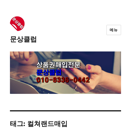
메뉴
문상클럽
태그: 컬쳐랜드매입