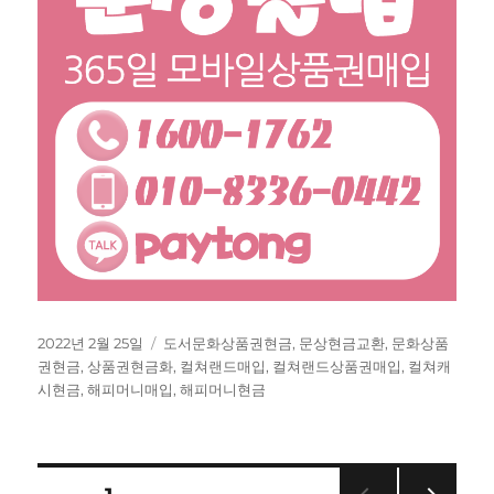
작
태
2022년 2월 25일
도서문화상품권현금
,
문상현금교환
,
문화상품
성
그
권현금
,
상품권현금화
,
컬쳐랜드매입
,
컬쳐랜드상품권매입
,
컬쳐캐
일
시현금
,
해피머니매입
,
해피머니현금
자
글