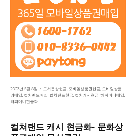
작
태
2023년 5월 8일
도서문상현금
,
모바일상품권현금
,
모바일상품
성
그
궘매입
,
컬쳐랜드매입
,
컬쳐랜드현금
,
컬쳐캐시현금
,
해피머니매입
,
일
해피머니현금화
자
컬쳐랜드 캐시 현금화- 문화상