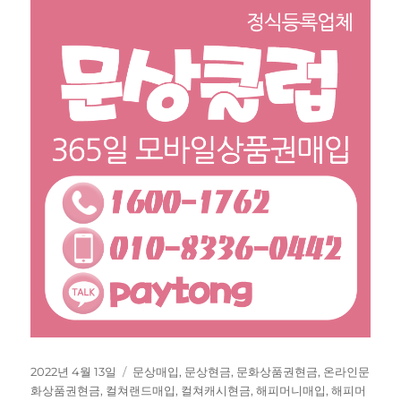
작
태
2022년 4월 13일
문상매입
,
문상현금
,
문화상품권현금
,
온라인문
성
그
화상품권현금
,
컬쳐랜드매입
,
컬쳐캐시현금
,
해피머니매입
,
해피머