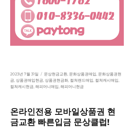
작
태
2023년 7월 31일
문상현금교환
,
문화상품권매입
,
문화상품권현
성
그
금
,
상품권매입현금
,
상품권현금화
,
컬쳐랜드매입
,
컬쳐캐시매입
,
일
컬쳐캐시현금
,
해피머니매입
,
해피머니현금
자
온라인전용 모바일상품권 현
금교환 빠른입금 문상클럽!