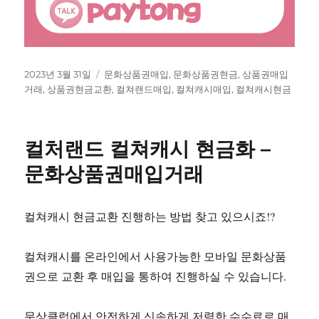
작
태
2023년 3월 31일
문화상품권매입
,
문화상품권현금
,
상품권매입
성
그
거래
,
상품권현금교환
,
컬쳐랜드매입
,
컬쳐캐시매입
,
컬쳐캐시현금
일
자
컬처랜드 컬쳐캐시 현금화 –
문화상품권매입거래
컬쳐캐시 현금교환 진행하는 방법 찾고 있으시죠!?
컬쳐캐시를 온라인에서 사용가능한 모바일 문화상품
권으로 교환 후 매입을 통하여 진행하실 수 있습니다.
문상클럽에서 안전하게 신속하게 저렴한 수수료로 매