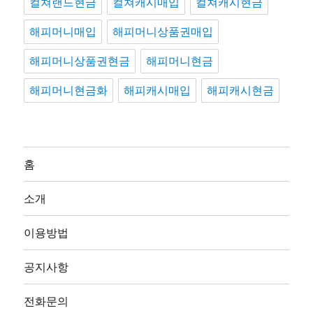
컬쳐랜드현금
컬쳐캐시매입
컬쳐캐시현금
해피머니매입
해피머니상품권매입
해피머니상품권현금
해피머니현금
해피머니현금화
해피캐시매입
해피캐시현금
홈
소개
이용방법
공지사항
전화문의