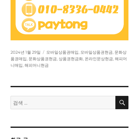
작
태
2024년 1월 29일
모바일상품권매입
,
모바일상품권현금
,
문화상
성
그
품권매입
,
문화상품권현금
,
상품권현금화
,
온라인문상현금
,
해피머
일
니매입
,
해피머니현금
자
검
검
색
색: