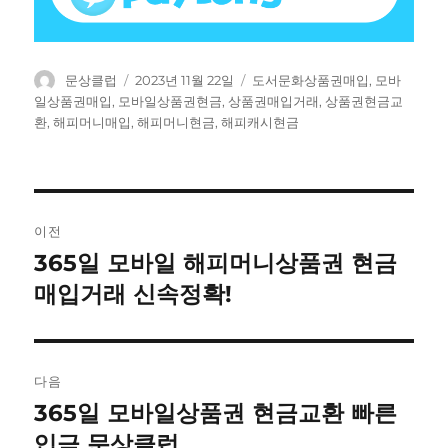
글
작
태
문상클럽
2023년 11월 22일
도서문화상품권매입
,
모바
쓴
성
그
일상품권매입
,
모바일상품권현금
,
상품권매입거래
,
상품권현금교
이
일
환
,
해피머니매입
,
해피머니현금
,
해피캐시현금
자
글
이전
탐
365일 모바일 해피머니상품권 현금
이
전
매입거래 신속정확!
색
글:
다음
365일 모바일상품권 현금교환 빠른
다
음
입금 문상클럽