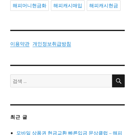
해피머니현금화
해피캐시매입
해피캐시현금
이용약관
개인정보취급방침
검
검
색
색:
최근 글
모바일 상품권 현금교환 빠른입금 문상클럽 – 해피