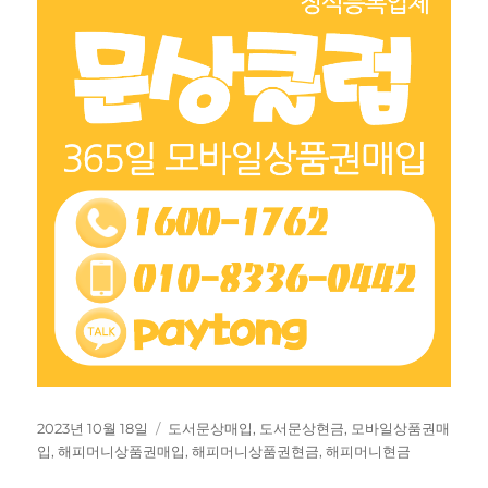
작
태
2023년 10월 18일
도서문상매입
,
도서문상현금
,
모바일상품권매
성
그
입
,
해피머니상품권매입
,
해피머니상품권현금
,
해피머니현금
일