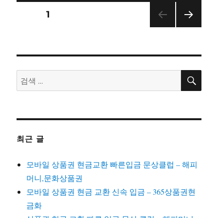
글
페이지
1
다음
탐
쪽
색
검
검
색
색:
최근 글
모바일 상품권 현금교환 빠른입금 문상클럽 – 해피
머니,문화상품권
모바일 상품권 현금 교환 신속 입금 – 365상품권현
금화