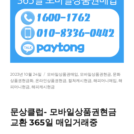
작
태
2023년 10월 24일
모바일상품권매입
,
모바일상품권현금
,
문화
성
그
상품권현금화
,
온라인상품권현금
,
컬쳐캐시현금
,
해피머니매입
,
해
일
피머니현금
,
해피캐시현금
자
문상클럽- 모바일상품권현금
교환 365일 매입거래중