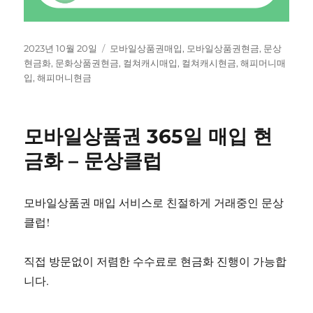
작
태
2023년 10월 20일
모바일상품권매입
,
모바일상품권현금
,
문상
성
그
현금화
,
문화상품권현금
,
컬쳐캐시매입
,
컬쳐캐시현금
,
해피머니매
일
입
,
해피머니현금
자
모바일상품권 365일 매입 현
금화 – 문상클럽
모바일상품권 매입 서비스로 친절하게 거래중인 문상
클럽!
직접 방문없이 저렴한 수수료로 현금화 진행이 가능합
니다.