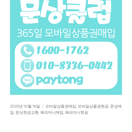
작
태
2023년 10월 16일
모바일상품권매입
,
모바일상품권현금
,
문상매
성
그
입
,
문상현금교환
,
해피머니매입
,
해피머니현금
일
자