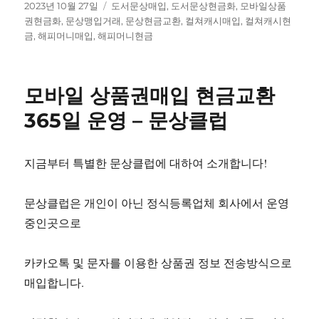
작
태
2023년 10월 27일
도서문상매입
,
도서문상현금화
,
모바일상품
성
그
권현금화
,
문상맹입거래
,
문상현금교환
,
컬쳐캐시매입
,
컬쳐캐시현
일
금
,
해피머니매입
,
해피머니현금
자
모바일 상품권매입 현금교환
365일 운영 – 문상클럽
지금부터 특별한 문상클럽에 대하여 소개합니다!
문상클럽은 개인이 아닌 정식등록업체 회사에서 운영
중인곳으로
카카오톡 및 문자를 이용한 상품권 정보 전송방식으로
매입합니다.