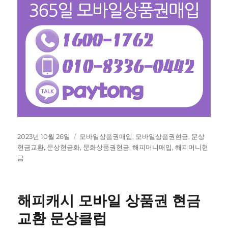
작
태
2023년 10월 26일
모바일상품권매입
,
모바일상품권현금
,
문상
성
그
현금교환
,
문상현금화
,
문화상품권현금
,
해피머니매입
,
해피머니현
일
금
자
해피캐시 모바일 상품권 현금
교환 문상클럽