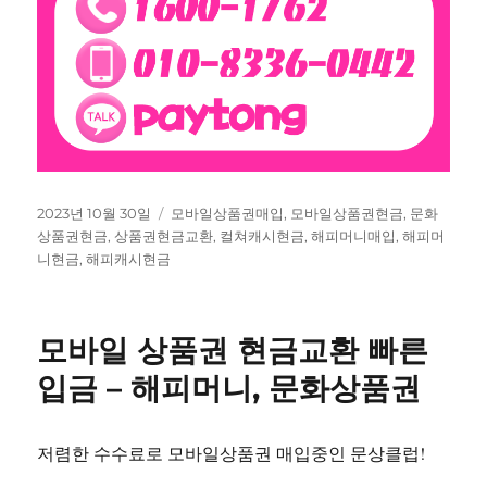
작
태
2023년 10월 30일
모바일상품권매입
,
모바일상품권현금
,
문화
성
그
상품권현금
,
상품권현금교환
,
컬쳐캐시현금
,
해피머니매입
,
해피머
일
니현금
,
해피캐시현금
자
모바일 상품권 현금교환 빠른
입금 – 해피머니, 문화상품권
저렴한 수수료로 모바일상품권 매입중인 문상클럽!