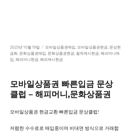
작
태
2023년 10월 19일
모바일상품권매입
,
모바일상품권현금
,
문상현
성
그
금화
,
문화상품권매입
,
문화상품권현금
,
컬쳐캐시현금
,
해피머니매
일
입
,
해피머니현금
,
해피캐시현금
자
모바일상품권 빠른입금 문상
클럽 – 해피머니,문화상품권
모바일상품권 현금교환 빠른입금 문상클럽!
저렴한 수수료로 매입중이며 비대면 방식으로 거래합