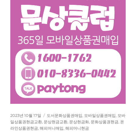
작
태
2023년 10월 17일
도서문화상품권매입
,
모바일상품권매입
,
모바
성
그
일상품권현금교환
,
문상현금교환
,
문상현금화
,
문화상품권현금
,
온
일
라인상품권현금
,
해피머니매입
,
해피머니현금
자