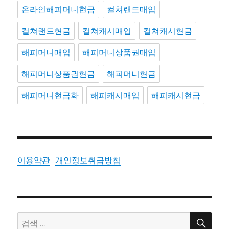
온라인해피머니현금
컬쳐랜드매입
컬쳐랜드현금
컬쳐캐시매입
컬쳐캐시현금
해피머니매입
해피머니상품권매입
해피머니상품권현금
해피머니현금
해피머니현금화
해피캐시매입
해피캐시현금
이용약관
개인정보취급방침
검
검
색