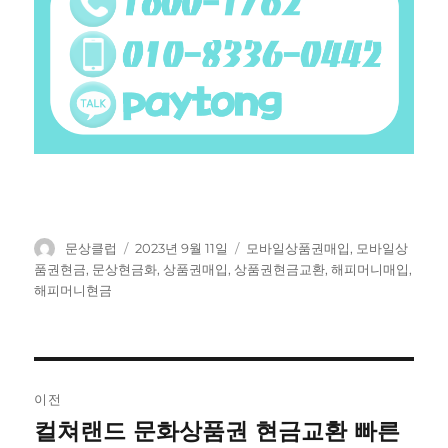
글
작
태
문상클럽
2023년 9월 11일
모바일상품권매입
,
모바일상
쓴
성
그
품권현금
,
문상현금화
,
상품권매입
,
상품권현금교환
,
해피머니매입
,
이
일
해피머니현금
자
글
이전
탐
컬쳐랜드 문화상품권 현금교환 빠른
이