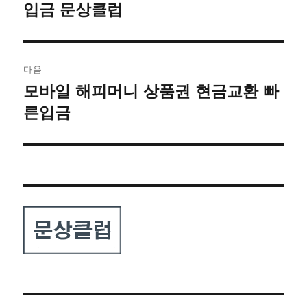
전
입금 문상클럽
색
글:
다음
모바일 해피머니 상품권 현금교환 빠
다
음
른입금
글: