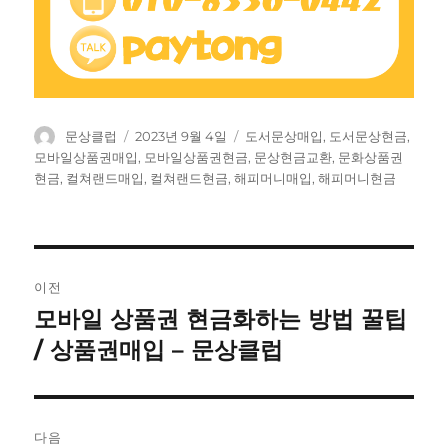
글
작
태
문상클럽
2023년 9월 4일
도서문상매입
,
도서문상현금
,
쓴
성
그
모바일상품권매입
,
모바일상품권현금
,
문상현금교환
,
문화상품권
이
일
현금
,
컬쳐랜드매입
,
컬쳐랜드현금
,
해피머니매입
,
해피머니현금
자
글
이전
탐
모바일 상품권 현금화하는 방법 꿀팁
이
전
/ 상품권매입 – 문상클럽
색
글:
다음