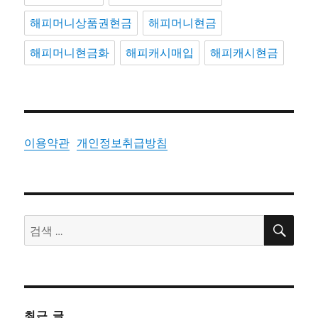
해피머니상품권현금
해피머니현금
해피머니현금화
해피캐시매입
해피캐시현금
이용약관
개인정보취급방침
검
검
색
색:
최근 글