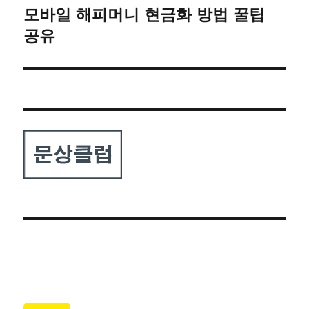
모바일 해피머니 현금화 방법 꿀팁
다
음
공유
글: