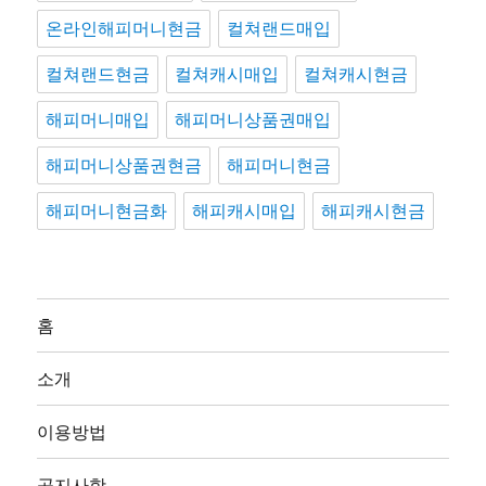
온라인해피머니현금
컬쳐랜드매입
컬쳐랜드현금
컬쳐캐시매입
컬쳐캐시현금
해피머니매입
해피머니상품권매입
해피머니상품권현금
해피머니현금
해피머니현금화
해피캐시매입
해피캐시현금
홈
소개
이용방법
공지사항