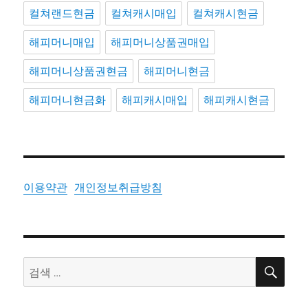
컬쳐랜드현금
컬쳐캐시매입
컬쳐캐시현금
해피머니매입
해피머니상품권매입
해피머니상품권현금
해피머니현금
해피머니현금화
해피캐시매입
해피캐시현금
이용약관
개인정보취급방침
검
검
색
색: