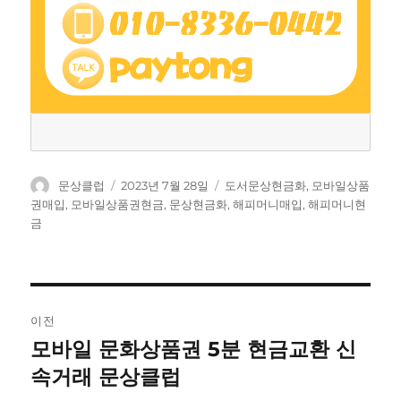
글
작
태
문상클럽
2023년 7월 28일
도서문상현금화
,
모바일상품
쓴
성
그
권매입
,
모바일상품권현금
,
문상현금화
,
해피머니매입
,
해피머니현
이
일
금
자
글
이전
탐
모바일 문화상품권 5분 현금교환 신
이
전
속거래 문상클럽
색
글: