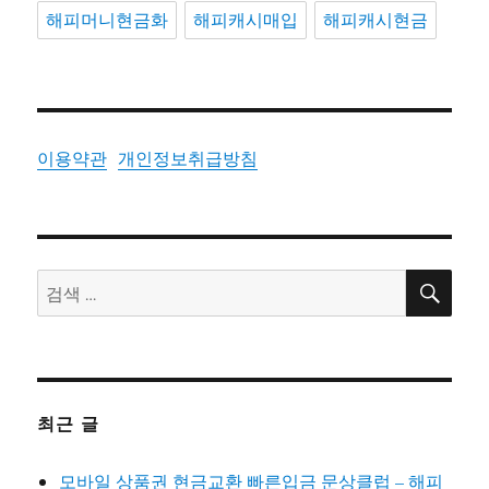
해피머니현금화
해피캐시매입
해피캐시현금
이용약관
개인정보취급방침
검
검
색
색:
최근 글
모바일 상품권 현금교환 빠른입금 문상클럽 – 해피