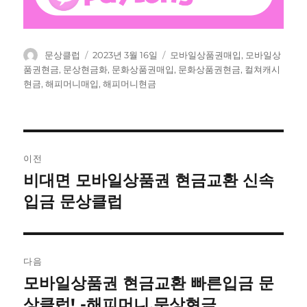
글
작
태
문상클럽
2023년 3월 16일
모바일상품권매입
,
모바일상
쓴
성
그
품권현금
,
문상현금화
,
문화상품권매입
,
문화상품권현금
,
컬쳐캐시
이
일
현금
,
해피머니매입
,
해피머니현금
자
글
이전
탐
비대면 모바일상품권 현금교환 신속
이
전
입금 문상클럽
색
글:
다음
모바일상품권 현금교환 빠른입금 문
다
음
상클럽! -해피머니,문상현금