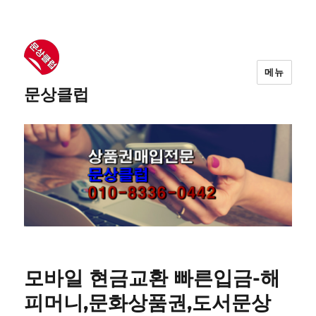
메뉴
문상클럽
모바일 현금교환 빠른입금-해
피머니,문화상품권,도서문상