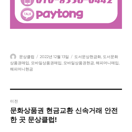
글
작
태
문상클럽
2022년 12월 13일
도서문상현금화
,
도서문화
쓴
성
그
상품권매입
,
모바일상품권매입
,
모바일상품권현금
,
해피머니매입
,
이
일
해피머니현금
자
글
이전
탐
문화상품권 현금교환 신속거래 안전
이
전
한 곳 문상클럽!
색
글: