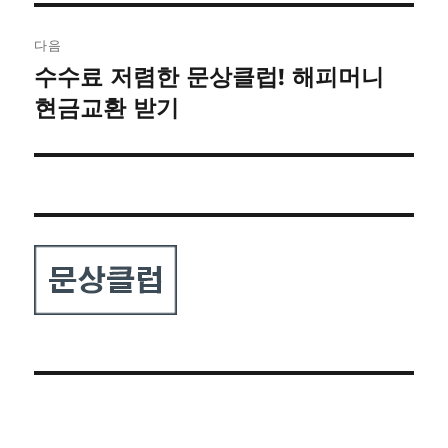
다음
수수료 저렴한 문상클럽! 해피머니
다
음
현금교환 받기
글: