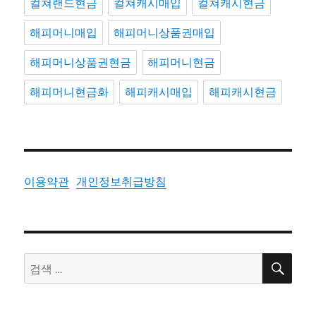
컬쳐랜드현금
컬쳐캐시매입
컬쳐캐시현금
해피머니매입
해피머니상품권매입
해피머니상품권현금
해피머니현금
해피머니현금화
해피캐시매입
해피캐시현금
이용약관
개인정보취급방침
검
검
색
색: