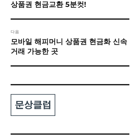
전
상품권 현금교환 5분컷!
색
글:
다음
모바일 해피머니 상품권 현금화 신속
다
음
거래 가능한 곳
글: