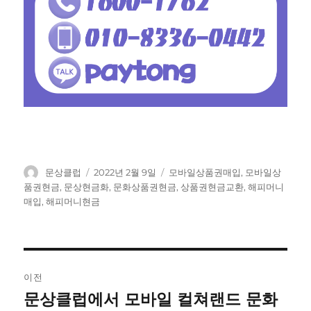
글
작
태
문상클럽
2022년 2월 9일
모바일상품권매입
,
모바일상
쓴
성
그
품권현금
,
문상현금화
,
문화상품권현금
,
상품권현금교환
,
해피머니
이
일
매입
,
해피머니현금
자
글
이전
탐
문상클럽에서 모바일 컬쳐랜드 문화
이