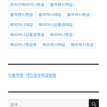
온라인해피머니현금
컬쳐랜드매입
컬쳐랜드현금
컬쳐캐시매입
컬쳐캐시현금
해피머니매입
해피머니상품권매입
해피머니상품권현금
해피머니현금
해피머니현금화
해피캐시매입
해피캐시현금
이용약관
개인정보취급방침
검
검
색