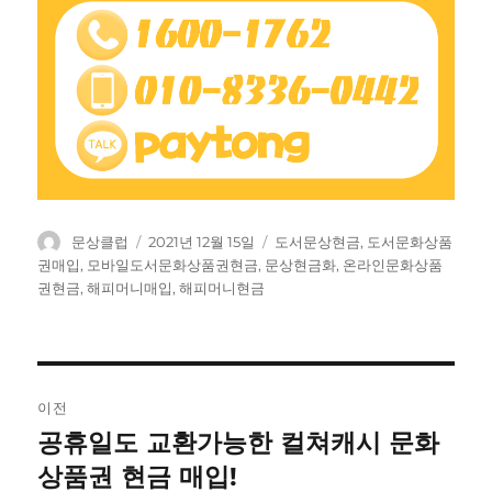
글
작
태
문상클럽
2021년 12월 15일
도서문상현금
,
도서문화상품
쓴
성
그
권매입
,
모바일도서문화상품권현금
,
문상현금화
,
온라인문화상품
이
일
권현금
,
해피머니매입
,
해피머니현금
자
글
이전
탐
공휴일도 교환가능한 컬쳐캐시 문화
이
전
상품권 현금 매입!
색