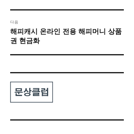
글:
다음
해피캐시 온라인 전용 해피머니 상품
다
음
권 현금화
글: