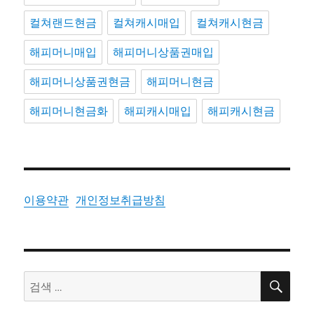
컬쳐랜드현금
컬쳐캐시매입
컬쳐캐시현금
해피머니매입
해피머니상품권매입
해피머니상품권현금
해피머니현금
해피머니현금화
해피캐시매입
해피캐시현금
이용약관
개인정보취급방침
검
검
색
색: