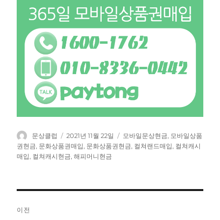
글
작
태
문상클럽
2021년 11월 22일
모바일문상현금
,
모바일상품
쓴
성
그
권현금
,
문화상품권매입
,
문화상품권현금
,
컬쳐랜드매입
,
컬쳐캐시
이
일
매입
,
컬쳐캐시현금
,
해피머니현금
자
글
이전