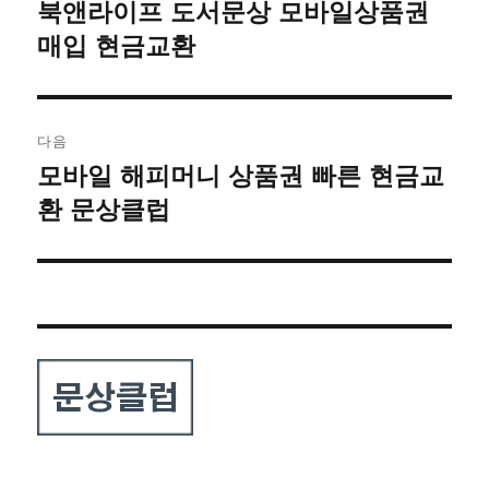
탐
북앤라이프 도서문상 모바일상품권
이
전
매입 현금교환
색
글:
다음
모바일 해피머니 상품권 빠른 현금교
다
음
환 문상클럽
글: