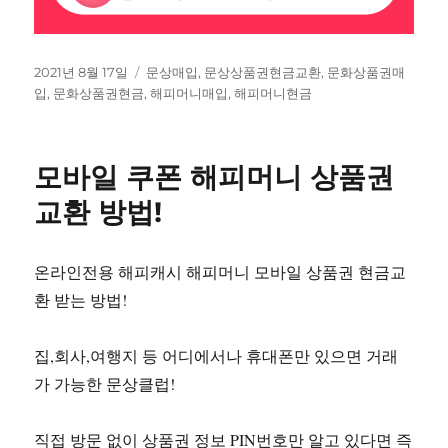
작
태
2021년 8월 17일
문상매입
,
문상상품권현금교환
,
문화상품권매
성
그
입
,
문화상품권현금
,
해피머니매입
,
해피머니현금
일
자
모바일 쿠폰 해피머니 상품권
교환 방법!
온라인전용 해피캐시 해피머니 모바일 상품권 현금교
환 받는 방법!
집,회사,여행지 등 어디에서나 휴대폰만 있으면 거래
가 가능한 문상클럽!
직접 방문 없이 상품권 정보 PIN번호만 알고 있다면 즉