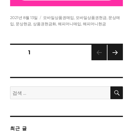
작
태
2021년 8월 13일
모바일상품권매입
,
모바일상품권현금
,
문상매
성
그
입
,
문상현금
,
상품권현금화
,
해피머니매입
,
해피머니현금
일
자
글
페이지
1
다음
탐
쪽
색
검
검
색
색:
최근 글