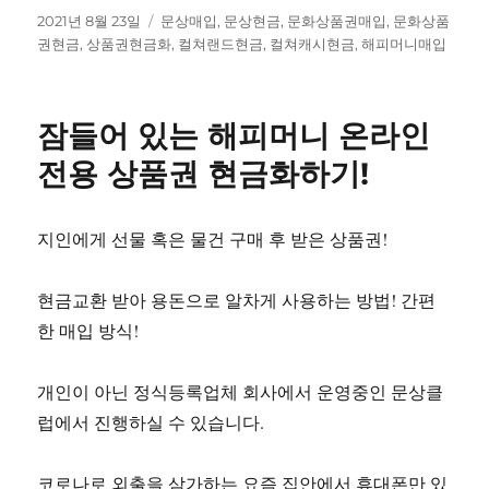
작
태
2021년 8월 23일
문상매입
,
문상현금
,
문화상품권매입
,
문화상품
성
그
권현금
,
상품권현금화
,
컬쳐랜드현금
,
컬쳐캐시현금
,
해피머니매입
일
자
잠들어 있는 해피머니 온라인
전용 상품권 현금화하기!
지인에게 선물 혹은 물건 구매 후 받은 상품권!
현금교환 받아 용돈으로 알차게 사용하는 방법! 간편
한 매입 방식!
개인이 아닌 정식등록업체 회사에서 운영중인 문상클
럽에서 진행하실 수 있습니다.
코로나로 외출을 삼가하는 요즘 집안에서 휴대폰만 있