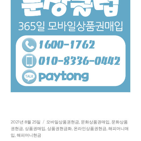
작
태
2021년 8월 25일
모바일상품권현금
,
문화상품권매입
,
문화상품
성
그
권현금
,
상품권매입
,
상품권현금화
,
온라인상품권현금
,
해피머니매
일
입
,
해피머니현금