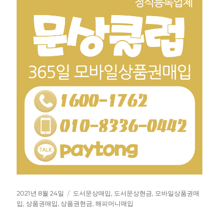
작
태
2021년 8월 24일
도서문상매입
,
도서문상현금
,
모바일상품권매
성
그
입
,
상품권매입
,
상품권현금
,
해피머니매입
일