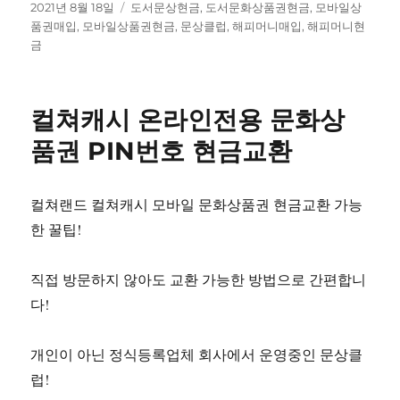
작
태
2021년 8월 18일
도서문상현금
,
도서문화상품권현금
,
모바일상
성
그
품권매입
,
모바일상품권현금
,
문상클럽
,
해피머니매입
,
해피머니현
일
금
자
컬쳐캐시 온라인전용 문화상
품권 PIN번호 현금교환
컬쳐랜드 컬쳐캐시 모바일 문화상품권 현금교환 가능
한 꿀팁!
직접 방문하지 않아도 교환 가능한 방법으로 간편합니
다!
개인이 아닌 정식등록업체 회사에서 운영중인 문상클
럽!