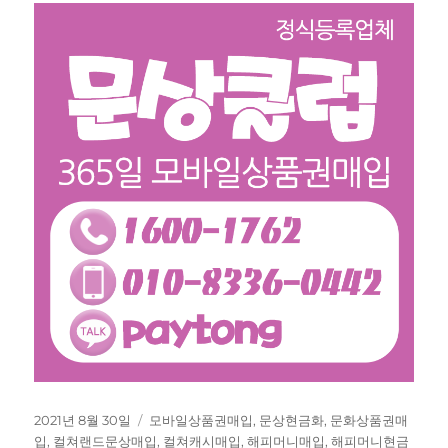
작
태
2021년 8월 30일
모바일상품권매입
,
문상현금화
,
문화상품권매
성
그
입
,
컬쳐랜드문상매입
,
컬쳐캐시매입
,
해피머니매입
,
해피머니현금