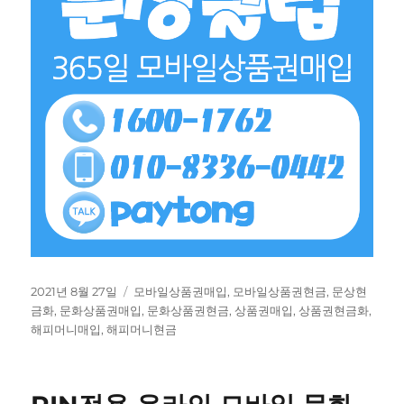
작
태
2021년 8월 27일
모바일상품권매입
,
모바일상품권현금
,
문상현
성
그
금화
,
문화상품권매입
,
문화상품권현금
,
상품권매입
,
상품권현금화
,
일
해피머니매입
,
해피머니현금
자