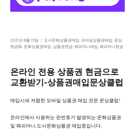
작
태
2021년 8월 19일
도서문화상품권매입
,
모바일상품권매입
,
문상
성
그
현금화
,
문화상품권매입
,
상품권현금
,
해피머니매입
,
해피머니현금
일
자
온라인 전용 상품권 현금으로
교환받기-상품권매입문상클럽
매입시세 저렴한 모바일 상품권 매입 전문 문상클럽!
온라인에서 사용하는 핀번호가 발생되는 문화상품권
및 해피머니,도서문화상품권 매입중입니다.